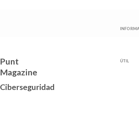
Saltar
al
contenido
INFORM
Punt
ÚTIL
Magazine
Ciberseguridad