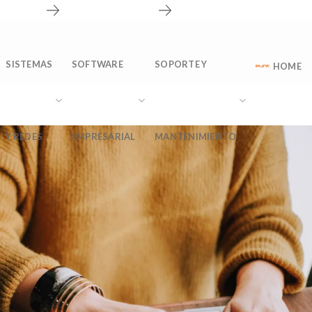
nosotros
Solicitar información
CONTACTO
Soporte técnico
SISTEMAS
SOFTWARE
SOPORTE Y
HOME
Y REDES
EMPRESARIAL
MANTENIMIENTO