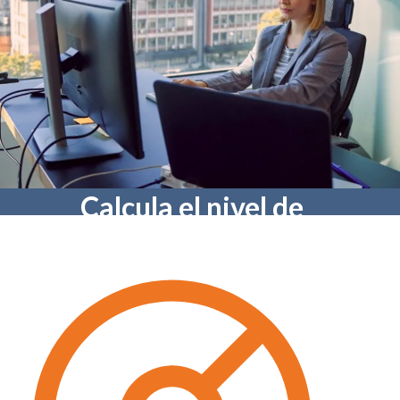
Calcula el nivel de
seguridad
informática de tu
empresa
¿Sabes el nivel de seguridad de tu empresa? ¿Está
tu empresa protegida ante riesgos de
ciberseguridad? Conoce tus riesgos.
GRATIS y en 5 minutos