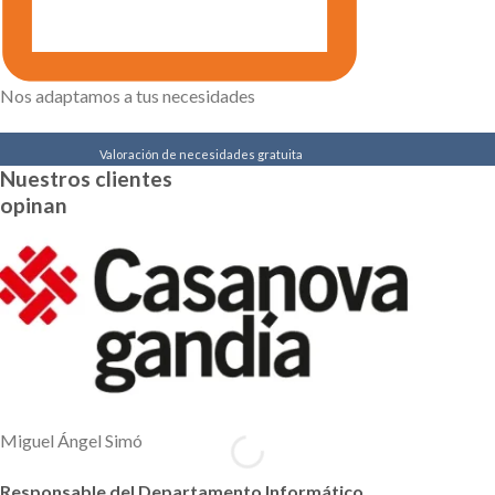
Nos adaptamos a tus necesidades
Valoración de necesidades gratuita
Nuestros clientes
Descubre en 2 minutos las necesidades de
opinan
mantenimiento y soporte informático de tu
empresa.
Conocerás cómo ahorrar costes, evitar problemas y
tener el soporte y mantenimiento informático que
necesitas.
ESTUDIO GRATUITO
Miguel Ángel Simó
Responsable del Departamento Informático