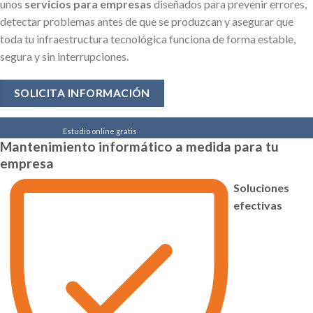
unos
servicios para empresas
diseñados para prevenir errores,
detectar problemas antes de que se produzcan y asegurar que
toda tu infraestructura tecnológica funciona de forma estable,
segura y sin interrupciones.
SOLICITA INFORMACIÓN
Estudio online gratis
Mantenimiento informático
a medida para tu
Descubre en 2 minutos
cómo ahorrar costes, evitar
empresa
problemas y tener el mantenimiento informático
que necesitas.
Soluciones
ESTUDIO GRATUITO
efectivas