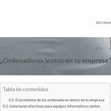
Saltar
al
contenido
INFORM
Noticias
ÚTIL
¿Ordenadores lentos en tu empresa
Tabla de contenidos
El problema de los ordenadores lentos en tu empresa
Soluciones efectivas para equipos informáticos lentos