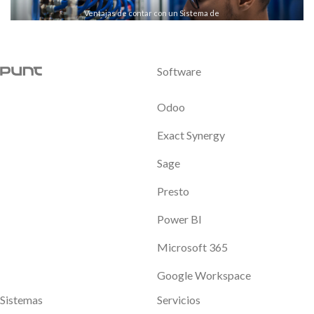
Ventajas de contar con un Sistema de
red y Comunicación en tu empresa
LEER MÁS
Software
Odoo
Exact Synergy
Sage
Presto
Power BI
Microsoft 365
Google Workspace
Sistemas
Servicios