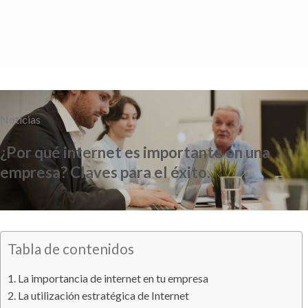
Saltar
al
contenido
Noticias
¿Por qué internet es importante en una
empresa? Claves para el éxito.
Tabla de contenidos
La importancia de internet en tu empresa
La utilización estratégica de Internet