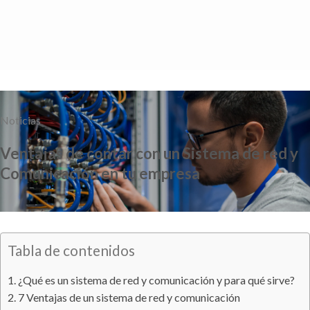
Saltar
al
contenido
Noticias
Ventajas de contar con un Sistema de red y
Comunicación en tu empresa
Tabla de contenidos
¿Qué es un sistema de red y comunicación y para qué sirve?
7 Ventajas de un sistema de red y comunicación