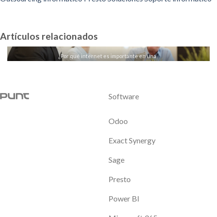
Artículos relacionados
¿Por qué internet es importante en una
empresa? Claves para el éxito.
LEER MÁS
Software
Odoo
Exact Synergy
Sage
Presto
Power BI