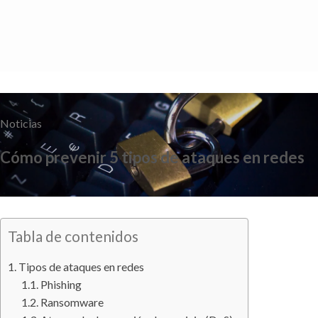
Saltar
al
contenido
Noticias
Cómo prevenir 5 tipos de ataques en redes
Tabla de contenidos
Tipos de ataques en redes
Phishing
Ransomware