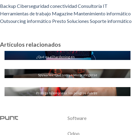
Backup
Ciberseguridad
conectividad
Consultoría IT
Herramientas de trabajo
Magazine
Mantenimiento informático
Outsourcing informático
Presto
Soluciones
Soporte informático
Artículos relacionados
¿Qué es el hardening en
ciberseguridad?
LEER MÁS
Spywares: Qué son y cómo protegerse
LEER MÁS
Protege tu empresa: los peligros detrás
de un antivirus gratuito
LEER MÁS
Software
Odoo