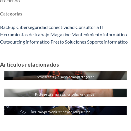
creciendo.
Categorías
Backup
Ciberseguridad
conectividad
Consultoría IT
Herramientas de trabajo
Magazine
Mantenimiento informático
Outsourcing informático
Presto
Soluciones
Soporte informático
Artículos relacionados
Spywares: Qué son y cómo protegerse
LEER MÁS
Protege tu empresa: los peligros detrás
de un antivirus gratuito
LEER MÁS
Cómo prevenir 5 tipos de ataques en
redes
LEER MÁS