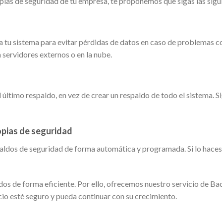
opias de seguridad de tu empresa, te proponemos que sigas las sigu
a tu sistema para evitar pérdidas de datos en caso de problemas co
 servidores externos o en la nube.
último respaldo, en vez de crear un respaldo de todo el sistema. S
opias de seguridad
paldos de seguridad de forma automática y programada. Si lo haces,
os de forma eficiente. Por ello, ofrecemos nuestro servicio de Ba
cio esté seguro y pueda continuar con su crecimiento.