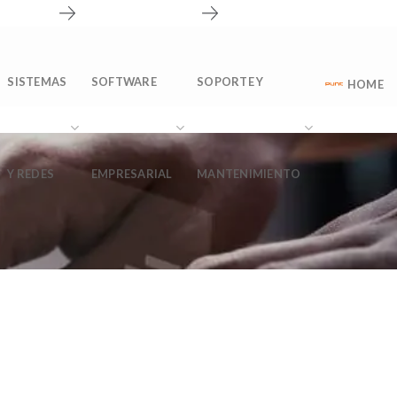
nosotros
Solicitar información
CONTACTO
Soporte técnico
SISTEMAS
SOFTWARE
SOPORTE Y
HOME
Y REDES
EMPRESARIAL
MANTENIMIENTO