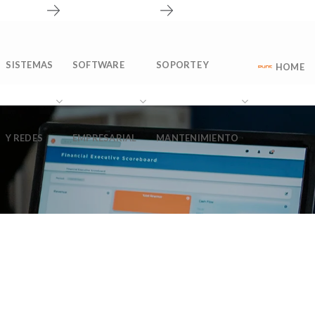
nosotros
Solicitar información
CONTACTO
Soporte técnico
SISTEMAS
SOFTWARE
SOPORTE Y
HOME
Y REDES
EMPRESARIAL
MANTENIMIENTO