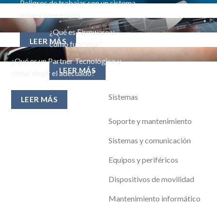
Peligros de trabajar con un sistema
legacy o heredado
¿Qué es Firmware y
LEER MÁS
cómo funciona?
¿Qué es un Partner Tecnológico y
LEER MÁS
cómo elegir el adecuado?
Sistemas
LEER MÁS
Soporte y mantenimiento
Sistemas y comunicación
Equipos y periféricos
Dispositivos de movilidad
Mantenimiento informático