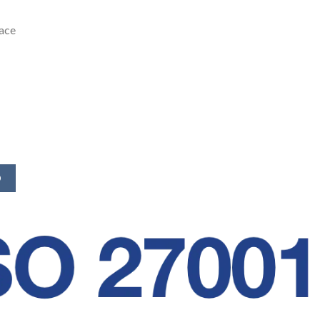
ace
O